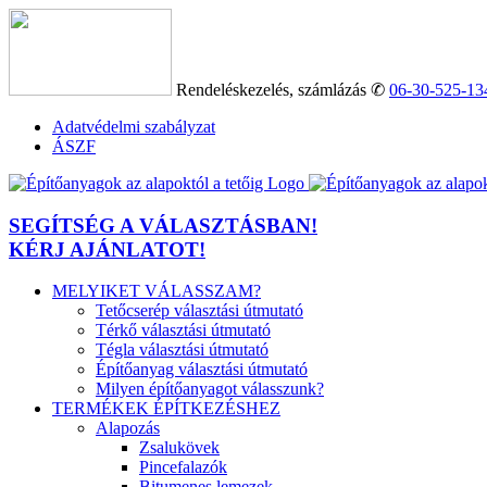
Kihagyás
Rendeléskezelés, számlázás ✆
06-30-525-13
Adatvédelmi szabályzat
ÁSZF
SEGÍTSÉG A VÁLASZTÁSBAN!
KÉRJ AJÁNLATOT!
MELYIKET VÁLASSZAM?
Tetőcserép választási útmutató
Térkő választási útmutató
Tégla választási útmutató
Építőanyag választási útmutató
Milyen építőanyagot válasszunk?
TERMÉKEK ÉPÍTKEZÉSHEZ
Alapozás
Zsalukövek
Pincefalazók
Bitumenes lemezek