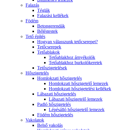
Falazás
Téglák
Falazási kellékek
Födém
Betongerendák
Béléstestek
Tető építés
Hogyan válasszunk tetőcserepet?
Tetőcserepek
Tetőablakok
Tetőablakhoz árnyékolók
Tetőablakhoz burkolókeretek
Tetőszigetelések
Hőszigetelés
Homlokzati hőszigetelés
Homlokzati hőszigetelő lemezek
Homlokzati hőszigetelési kellékek
Lábazati hőszigetelés
Lábazati hőszigetelő lemezek
Padló hőszigetelés
Lépésálló hőszigetelő lemezek
Födém hőszigetelés
Vakolatok
Belső vakolás