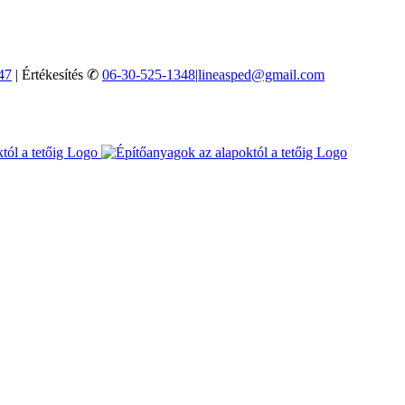
47
| Értékesítés ✆
06-30-525-1348
|
lineasped@gmail.com