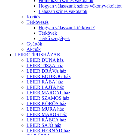
Homlokzati színes vakolatok
Hogyan válasszunk színes vékonyvakolatot
Lábazati színes vakolatok
Kerítés
Térkövezés
Hogyan válasszunk térkövet?
Térkövek
Térkő szegélyek
Gyártók
Akciók
LEIER TÍPUSHÁZAK
LEIER DUNA ház
LEIER TISZA ház
LEIER DRÁVA ház
LEIER BODROG ház
LEIER RÁBA ház
LEIER LAJTA ház
LEIER MARCAL ház
LEIER SZAMOS ház
LEIER KŐRÖS ház
LEIER MURA ház
LEIER MAROS ház
LEIER RÁBCA ház
LEIER SAJÓ ház
LEIER HERNÁD ház