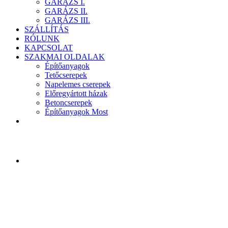
GARÁZS I.
GARÁZS II.
GARÁZS III.
SZÁLLÍTÁS
RÓLUNK
KAPCSOLAT
SZAKMAI OLDALAK
Építőanyagok
Tetőcserepek
Napelemes cserepek
Előregyártott házak
Betoncserepek
Építőanyagok Most