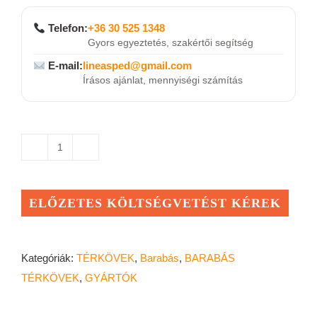
Telefon:
+36 30 525 1348
Gyors egyeztetés, szakértői segítség
E-mail:
lineasped@gmail.com
Írásos ajánlat, mennyiségi számítás
BARABÁS
Zengő
járdalap
ELŐZETES KÖLTSÉGVETÉST KÉREK
40x40x6
cm
mennyiség
Kategóriák:
TÉRKÖVEK
,
Barabás
,
BARABÁS
TÉRKÖVEK
,
GYÁRTÓK