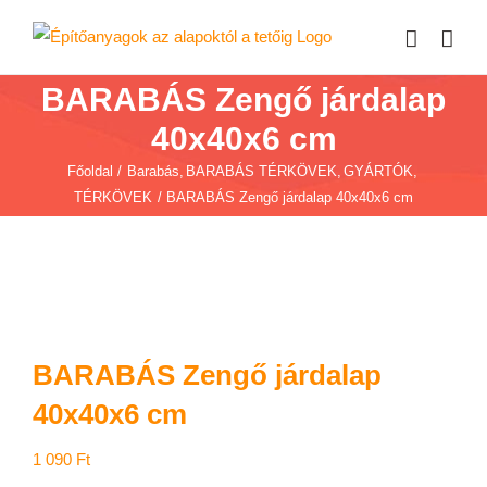
Kihagyás
BARABÁS Zengő járdalap
40x40x6 cm
Főoldal
Barabás
BARABÁS TÉRKÖVEK
GYÁRTÓK
TÉRKÖVEK
BARABÁS Zengő járdalap 40x40x6 cm
BARABÁS Zengő járdalap
40x40x6 cm
1 090
Ft