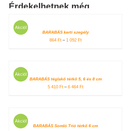
Érdekelhetnek még…
OPCIÓK
VÁLASZTÁSA
Akció!
ENNEK
/
BARABÁS kerti szegély
A
RÉSZLETEK
TERMÉKNEK
Ártartomány:
864
Ft
–
1 092
Ft
TÖBB
864 Ft
VARIÁCIÓJA
VAN.
-
A
1
VÁLTOZATOK
OPCIÓK
A
VÁLASZTÁSA
092 Ft
Akció!
TERMÉKOLDALON
ENNEK
/
BARABÁS téglakő térkő 5, 6 és 8 cm
VÁLASZTHATÓK
A
RÉSZLETEK
KI
TERMÉKNEK
Ártartomány:
5 410
Ft
–
6 464
Ft
TÖBB
5
VARIÁCIÓJA
VAN.
410 Ft
A
-
VÁLTOZATOK
OPCIÓK
A
VÁLASZTÁSA
6
Akció!
TERMÉKOLDALON
ENNEK
/
BARABÁS Somló Trió térkő 6 cm
VÁLASZTHATÓK
464 Ft
A
RÉSZLETEK