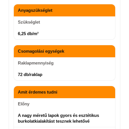
Anyagszükséglet
Szükséglet
6,25 db/m²
Csomagolási egységek
Raklapmennyiség
72 db/raklap
Amit érdemes tudni
Előny
A nagy méretű lapok gyors és esztétikus
burkolatkialakítást tesznek lehetővé