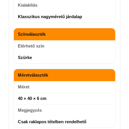
Kialakítás
Klasszikus nagyméretű járdalap
Színválaszték
Elérhető szín
Szürke
Méretválaszték
Méret
40 × 40 × 6 cm
Megjegyzés
Csak raklapos tételben rendelhető