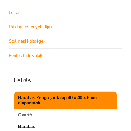
Leírás
Raklap- és egyéb díjak
Szállítási költségek
Fontos tudnivalók
Leírás
Barabás Zengő járdalap 40 × 40 × 6 cm –
alapadatok
Gyártó
Barabás