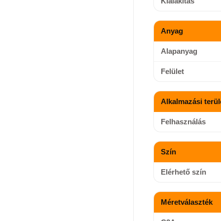
Kialakítás
Anyag
Alapanyag
Felület
Alkalmazási terül
Felhasználás
Szín
Elérhető szín
Méretválaszték