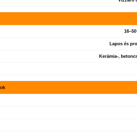
16–50
Lapos és pro
Kerámia-, betonc
gok