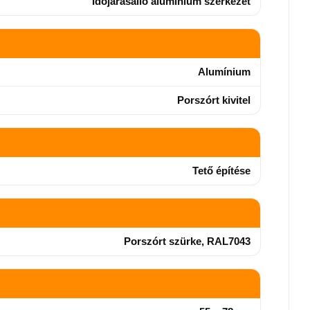
Időjárásálló alumínium szerkezet
Alumínium
Porszórt kivitel
Tető építése
Porszórt szürke, RAL7043