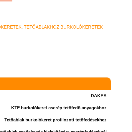
ÓKERETEK
,
TETŐABLAKHOZ BURKOLÓKERETEK
DAKEA
KTF burkolókeret cserép tetőfedő anyagokhoz
Tetőablak burkolókeret profilozott tetőfedésekhez
tetőablak csatlakozás kialakítására cserépfedéseknél