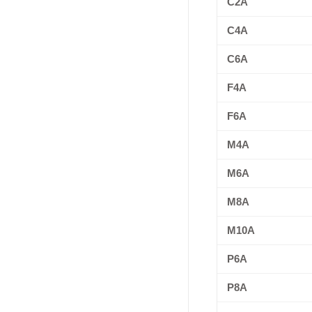
C2A
C4A
C6A
F4A
F6A
M4A
M6A
M8A
M10A
P6A
P8A