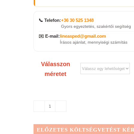
📞 Telefon:
+36 30 525 1348
Gyors egyeztetés, szakértői segítség
✉️ E-mail:
lineasped@gmail.com
Írásos ajánlat, mennyiségi számítás
Válasszon
méretet
DAKEA
burkolókeret
CSERÉP
ELŐZETES KÖLTSÉGVETÉST KÉ