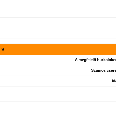
ni
A megfelelő burkolóker
Számos cserép
Id