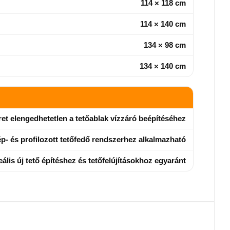
114 × 118 cm
114 × 140 cm
134 × 98 cm
134 × 140 cm
et elengedhetetlen a tetőablak vízzáró beépítéséhez
- és profilozott tetőfedő rendszerhez alkalmazható
eális új tető építéshez és tetőfelújításokhoz egyaránt