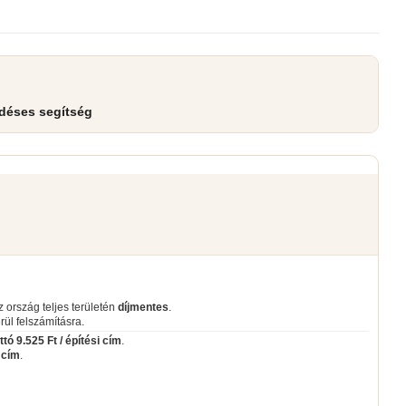
rdéses segítség
az ország teljes területén
díjmentes
.
erül felszámításra.
ttó 9.525 Ft / építési cím
.
i cím
.