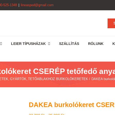
30-525-1348
|
lineasped@gmail.com
LEIER TÍPUSHÁZAK
SZÁLLÍTÁS
RÓLUNK
K
olókeret CSERÉP tetőfedő any
ETEK
GYÁRTÓK
TETŐABLAKHOZ BURKOLÓKERETEK
DAKEA burkoló
DAKEA burkolókeret CSER