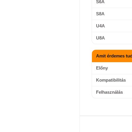
S6A
S8A
U4A
U8A
Amit érdemes tud
Előny
Kompatibilitás
Felhasználás