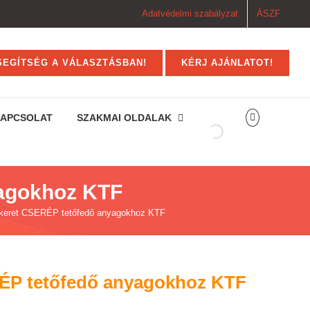
Adatvédelmi szabályzat
ÁSZF
SEGÍTSÉG A VÁLASZTÁSBAN!
KÉRJ AJÁNLATOT!
APCSOLAT
SZAKMAI OLDALAK
agokhoz KTF
keret CSERÉP tetőfedő anyagokhoz KTF
ÉP tetőfedő anyagokhoz KTF