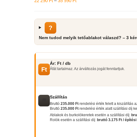
Ártartomány:
22 290
Ft
–
35 990
Ft
22
290 Ft
-
?
35
Nem tudod melyik tetőablakot válaszd? – 3 ké
990 Ft
Ár: Ft / db
Ft
Áfát tartalmaz. Az árváltozás jogát fenntartjuk.
Szállítás
🚚
Bruttó
235.000 Ft
rendelési érték felett a kiszállítás 
Bruttó
235.000 Ft
rendelési érték alatt szállítási díj k
Ablakok és burkolókeretek esetén a szállítási díj:
bru
Rolók esetén a szállítási díj:
bruttó 3.175 Ft / építés