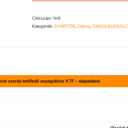
tetőfedő
anyagokhoz
KTF
Cikkszám:
N/A
mennyiség
Kategóriák:
GYÁRTÓK
,
Dakea
,
DAKEA BURKOL
ret cserép tetőfedő anyagokhoz KTF – alapadatok
Vízzáró 