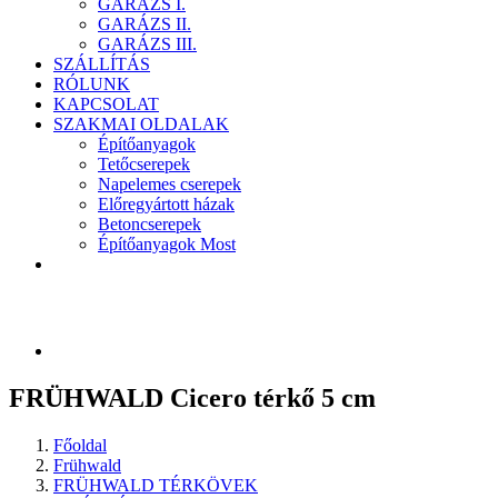
GARÁZS I.
GARÁZS II.
GARÁZS III.
SZÁLLÍTÁS
RÓLUNK
KAPCSOLAT
SZAKMAI OLDALAK
Építőanyagok
Tetőcserepek
Napelemes cserepek
Előregyártott házak
Betoncserepek
Építőanyagok Most
FRÜHWALD Cicero térkő 5 cm
Főoldal
Frühwald
FRÜHWALD TÉRKÖVEK