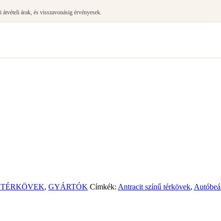
tvételi árak, és visszavonásig érvényesek.
 TÉRKÖVEK
,
GYÁRTÓK
Címkék:
Antracit színű térkövek
,
Autóbeál