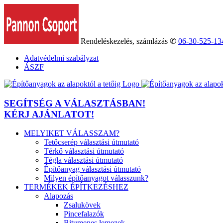
Kihagyás
Rendeléskezelés, számlázás ✆
06-30-525-13
Adatvédelmi szabályzat
ÁSZF
SEGÍTSÉG A VÁLASZTÁSBAN!
KÉRJ AJÁNLATOT!
MELYIKET VÁLASSZAM?
Tetőcserép választási útmutató
Térkő választási útmutató
Tégla választási útmutató
Építőanyag választási útmutató
Milyen építőanyagot válasszunk?
TERMÉKEK ÉPÍTKEZÉSHEZ
Alapozás
Zsalukövek
Pincefalazók
Bitumenes lemezek