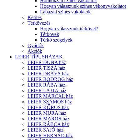
Homlokzati színes vakolatok
Hogyan válasszunk színes vékonyvakolatot
Lábazati színes vakolatok
Kerítés
Térkövezés
Hogyan válasszunk térkövet?
Térkövek
Térkő szegélyek
Gyártók
Akciók
LEIER TÍPUSHÁZAK
LEIER DUNA ház
LEIER TISZA ház
LEIER DRÁVA ház
LEIER BODROG ház
LEIER RÁBA ház
LEIER LAJTA ház
LEIER MARCAL ház
LEIER SZAMOS ház
LEIER KŐRÖS ház
LEIER MURA ház
LEIER MAROS ház
LEIER RÁBCA ház
LEIER SAJÓ ház
LEIER HERNÁD ház