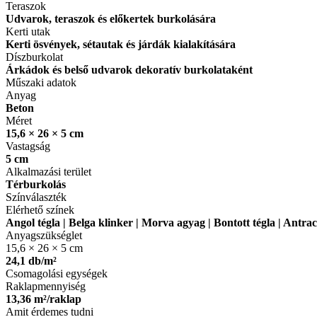
Teraszok
Udvarok, teraszok és előkertek burkolására
Kerti utak
Kerti ösvények, sétautak és járdák kialakítására
Díszburkolat
Árkádok és belső udvarok dekoratív burkolataként
Műszaki adatok
Anyag
Beton
Méret
15,6 × 26 × 5 cm
Vastagság
5 cm
Alkalmazási terület
Térburkolás
Színválaszték
Elérhető színek
Angol tégla | Belga klinker | Morva agyag | Bontott tégla | Antr
Anyagszükséglet
15,6 × 26 × 5 cm
24,1 db/m²
Csomagolási egységek
Raklapmennyiség
13,36 m²/raklap
Amit érdemes tudni