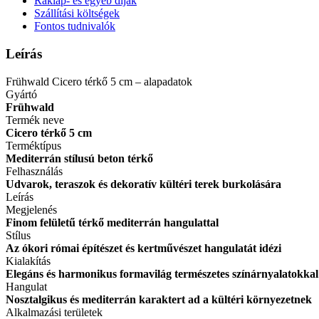
Raklap- és egyéb díjak
Szállítási költségek
Fontos tudnivalók
Leírás
Frühwald Cicero térkő 5 cm – alapadatok
Gyártó
Frühwald
Termék neve
Cicero térkő 5 cm
Terméktípus
Mediterrán stílusú beton térkő
Felhasználás
Udvarok, teraszok és dekoratív kültéri terek burkolására
Leírás
Megjelenés
Finom felületű térkő mediterrán hangulattal
Stílus
Az ókori római építészet és kertművészet hangulatát idézi
Kialakítás
Elegáns és harmonikus formavilág természetes színárnyalatokkal
Hangulat
Nosztalgikus és mediterrán karaktert ad a kültéri környezetnek
Alkalmazási területek