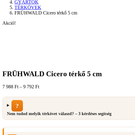
GYÁRTÓK
TÉRKÖVEK
FRÜHWALD Cicero térkő 5 cm
Akció!
FRÜHWALD Cicero térkő 5 cm
Ártartomány:
7 988
Ft
–
9 792
Ft
7
988 Ft
-
?
9
792 Ft
Nem tudod melyik térkövet válaszd? – 3 kérdéses segítség