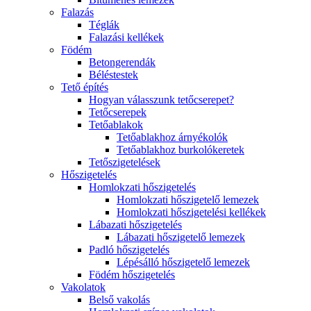
Falazás
Téglák
Falazási kellékek
Födém
Betongerendák
Béléstestek
Tető építés
Hogyan válasszunk tetőcserepet?
Tetőcserepek
Tetőablakok
Tetőablakhoz árnyékolók
Tetőablakhoz burkolókeretek
Tetőszigetelések
Hőszigetelés
Homlokzati hőszigetelés
Homlokzati hőszigetelő lemezek
Homlokzati hőszigetelési kellékek
Lábazati hőszigetelés
Lábazati hőszigetelő lemezek
Padló hőszigetelés
Lépésálló hőszigetelő lemezek
Födém hőszigetelés
Vakolatok
Belső vakolás