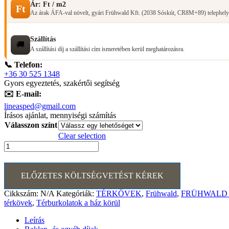
Ár: Ft / m2
Ft
Az árak ÁFA-val növelt, gyári Frühwald Kft. (2038 Sóskút, CR8M+89) telephelyi á
Szállítás
🚚
A szállítási díj a szállítási cím ismeretében kerül meghatározásra.
📞 Telefon:
+36 30 525 1348
Gyors egyeztetés, szakértői segítség
✉️ E-mail:
lineasped@gmail.com
Írásos ajánlat, mennyiségi számítás
Válasszon színt
Clear selection
FRÜHWALD
Cicero
térkő
5
ELŐZETES KÖLTSÉGVETÉST KÉREK
cm
mennyiség
Cikkszám:
N/A
Kategóriák:
TÉRKÖVEK
,
Frühwald
,
FRÜHWALD
térkövek
,
Térburkolatok a ház körül
Leírás