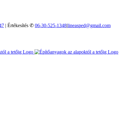
47
| Értékesítés ✆
06-30-525-1348
|
lineasped@gmail.com