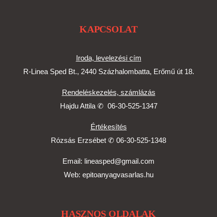
KAPCSOLAT
Iroda, levelezési cím
R-Linea Sped Bt., 2440 Százhalombatta, Erőmű út 18.
Rendeléskezelés, számlázás
Hajdu Attila ✆
06-30-525-1347
Értékesítés
Rózsás Erzsébet ✆
06-30-525-1348
Email:
lineasped@gmail.com
Web:
epitoanyagvasarlas.hu
HASZNOS OLDALAK