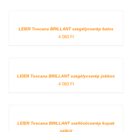
was:
is:
760 Ft.
409 Ft.
/
RÉSZLETEK
LEIER Toscana BRILLANT szegélycserép balos
4 060
Ft
/
RÉSZLETEK
LEIER Toscana BRILLANT szegélycserép jobbos
4 060
Ft
/
RÉSZLETEK
LEIER Toscana BRILLANT szellőzőcserép kupak
nélkül