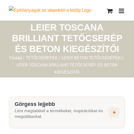
Kihagyás
LEIER TOSCANA
BRILLIANT TETŐCSERÉP
ÉS BETON KIEGÉSZÍTŐI
Főoldal
TETŐCSEREPEK
LEIER BETON TETŐCSEREPEK
LEIER TOSCANA BRILLIANT TETŐCSERÉP ÉS BETON
KIEGÉSZÍTŐI
Görgess lejjebb
Lent megtalálod a termékeket, inspirációkat és
✦
megoldásokat.