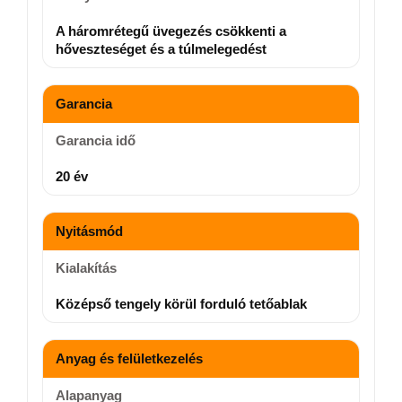
A háromrétegű üvegezés csökkenti a
hőveszteséget és a túlmelegedést
Garancia
Garancia idő
20 év
Nyitásmód
Kialakítás
Középső tengely körül forduló tetőablak
Anyag és felületkezelés
Alapanyag