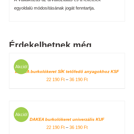
egyoldalú módosításának jogát fenntartja.
Érdekelhetnek még…
OPCIÓK
VÁLASZTÁSA
Akció!
ENNEK
/
DAKEA burkolókeret SÍK tetőfedő anyagokhoz KSF
A
RÉSZLETEK
TERMÉKNEK
Ártartomány:
22 190
Ft
–
36 190
Ft
TÖBB
22
VARIÁCIÓJA
VAN.
190 Ft
A
-
VÁLTOZATOK
OPCIÓK
A
VÁLASZTÁSA
36
Akció!
TERMÉKOLDALON
ENNEK
/
DAKEA burkolókeret univerzális KUF
VÁLASZTHATÓK
190 Ft
A
RÉSZLETEK
KI
TERMÉKNEK
Ártartomány:
22 190
Ft
–
36 190
Ft
TÖBB