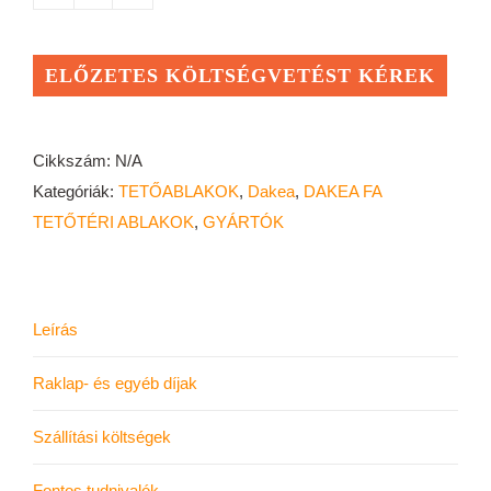
DAKEA
BETTER
ENERGY
ELŐZETES KÖLTSÉGVETÉST KÉREK
KAV
B1500
fa
Cikkszám:
N/A
tetőtéri
Kategóriák:
TETŐABLAKOK
,
Dakea
,
DAKEA FA
ablak
TETŐTÉRI ABLAKOK
,
GYÁRTÓK
mennyiség
Leírás
Raklap- és egyéb díjak
Szállítási költségek
Fontos tudnivalók