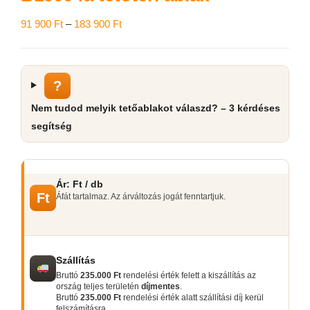
Ártartomány:
91 900
Ft
–
183 900
Ft
91
900 Ft
-
?
183
Nem tudod melyik tetőablakot válaszd? – 3 kérdéses
900 Ft
segítség
Ár: Ft / db
Ft
Áfát tartalmaz. Az árváltozás jogát fenntartjuk.
Szállítás
Bruttó
235.000 Ft
rendelési érték felett a kiszállítás az
ország teljes területén
díjmentes
.
Bruttó
235.000 Ft
rendelési érték alatt szállítási díj kerül
felszámításra.