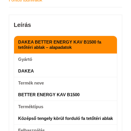
Leírás
DAKEA BETTER ENERGY KAV B1500 fa
tetőtéri ablak – alapadatok
Gyártó
DAKEA
Termék neve
BETTER ENERGY KAV B1500
Terméktípus
Középső tengely körül forduló fa tetőtéri ablak
Felhasználás