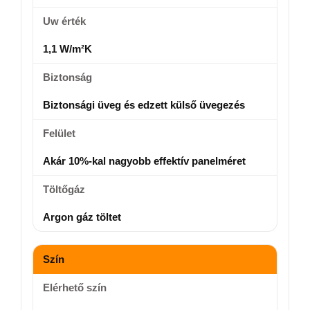
Uw érték
1,1 W/m²K
Biztonság
Biztonsági üveg és edzett külső üvegezés
Felület
Akár 10%-kal nagyobb effektív panelméret
Töltőgáz
Argon gáz töltet
Szín
Elérhető szín