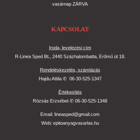
vasárnap ZÁRVA
KAPCSOLAT
Iroda, levelezési cím
R-Linea Sped Bt., 2440 Százhalombatta, Erőmű út 18.
Rendeléskezelés, számlázás
Hajdu Attila ✆
06-30-525-1347
Értékesítés
Rózsás Erzsébet ✆
06-30-525-1348
Email:
lineasped@gmail.com
Web:
epitoanyagvasarlas.hu